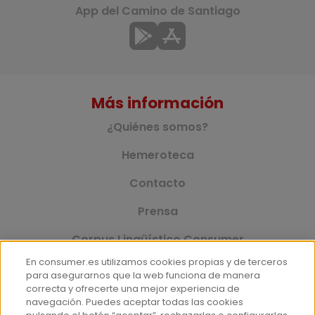
App del Camino de Santiago
Más información
¿Quiénes somos?
Hemeroteca
Contacto
Prensa
Corpus Lingüístico Consumer
En consumer.es utilizamos cookies propias y de terceros
para asegurarnos que la web funciona de manera
correcta y ofrecerte una mejor experiencia de
© Fundación EROSKI
navegación. Puedes aceptar todas las cookies
Aviso legal
Políticas de privacidad