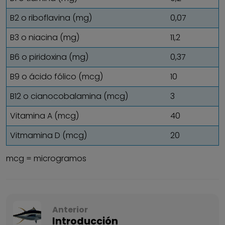
B2 o riboflavina (mg)
0,07
B3 o niacina (mg)
11,2
B6 o piridoxina (mg)
0,37
B9 o ácido fólico (mcg)
10
B12 o cianocobalamina (mcg)
3
Vitamina A (mcg)
40
Vitmamina D (mcg)
20
mcg = microgramos
Anterior
Introducción