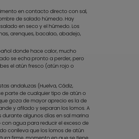
limento en contacto directo con sal,
 nombre de salado húmedo. Hay
salado en seco y el húmedo. Los
nas, arenques, bacalao, abadejo,
spañol donde hace calor, mucho
scado se echa pronto a perder, pero
abes el atún fresco (atún rojo o
tas andaluzas (Huelva, Cádiz,
se parte de cualquier tipo de atún o
 que goza de mayor aprecio es la de
rande y afilado y separan los lomos. A
s durante algunos días en sal marina
o con agua para reducir el exceso de
ado conlleva que los lomos de atún
xtura firme, momento en que se tiene