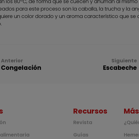
n los 80ºC, de forma que se cuecen y ahúman al mismo
ados para este proceso son la caballa, la trucha y la ang
uiere un color dorado y un aroma característico que se deb
.
Anterior
Siguiente
Congelación
Escabeche
s
Recursos
Más
ión
Revista
¿Quié
alimentaria
Guías
Heme