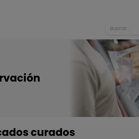
Búsqueda
rvación
cados curados