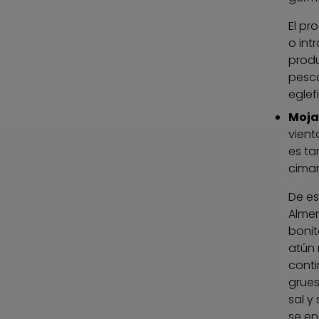
El pr
o int
produ
pesca
eglef
Moj
vient
es ta
cimar
De es
Almer
bonit
atún 
conti
grues
sal y
se en