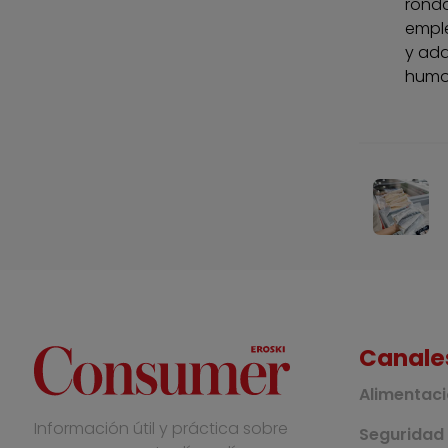
ronda
emple
y adq
humo
Canale
Alimentac
Información útil y práctica sobre
Seguridad 