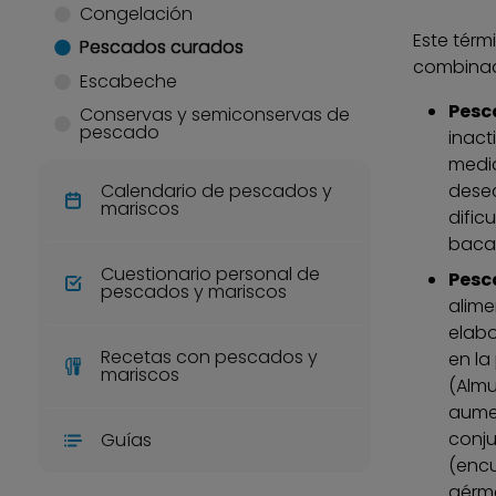
Congelación
Este térm
Pescados curados
combina
Escabeche
Pesc
Conservas y semiconservas de
pescado
inact
media
Calendario de pescados y
desec
mariscos
dific
bacal
Cuestionario personal de
Pesc
pescados y mariscos
alime
elabo
Recetas con pescados y
en la
mariscos
(Almu
aumen
conju
Guías
(encu
gérm