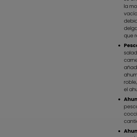
la mo
vacío
debid
delga
que r
Pesc
salad
carne
añadi
ahum
roble
el ah
Ahum
pesca
cocci
canti
Ahum