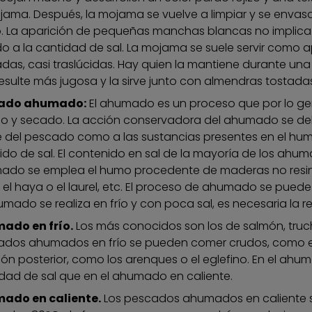
jama. Después, la mojama se vuelve a limpiar y se envasa
. La aparición de pequeñas manchas blancas no implica 
o a la cantidad de sal. La mojama se suele servir como a
das, casi traslúcidas. Hay quien la mantiene durante una 
esulte más jugosa y la sirve junto con almendras tostada
ado ahumado:
El ahumado es un proceso que por lo gen
o y secado. La acción conservadora del ahumado se deb
 del pescado como a las sustancias presentes en el hum
do de sal. El contenido en sal de la mayoría de los ahumad
ado se emplea el humo procedente de maderas no resin
, el haya o el laurel, etc. El proceso de ahumado se puede l
umado se realiza en frío y con poca sal, es necesaria la re
ado en frío.
Los más conocidos son los de salmón, truc
dos ahumados en frío se pueden comer crudos, como el
ón posterior, como los arenques o el eglefino. En el ah
dad de sal que en el ahumado en caliente.
ado en caliente.
Los pescados ahumados en caliente 