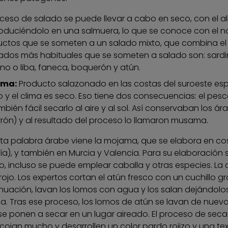
oceso de salado se puede llevar a cabo en seco, con el a
roduciéndolo en una salmuera, lo que se conoce con el
ctos que se someten a un salado mixto, que combina el 
dos más habituales que se someten a salado son: sardi
ino o liba, faneca, boquerón y atún.
ama:
Producto salazonado en las costas del suroeste e
o y el clima es seco. Eso tiene dos consecuencias: el pe
mbién fácil secarlo al aire y al sol. Así conservaban los ár
rón) y al resultado del proceso lo llamaron musama.
ta palabra árabe viene la mojama, que se elabora en cos
ía), y también en Murcia y Valencia. Para su elaboración 
o, incluso se puede emplear caballa y otras especies. La
rojo. Los expertos cortan el atún fresco con un cuchillo g
nuación, lavan los lomos con agua y los salan dejándolo
a. Tras ese proceso, los lomos de atún se lavan de nuev
 se ponen a secar en un lugar aireado. El proceso de sec
cojan mucho y desarrollen un color pardo rojizo y una te