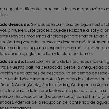
ino engloba diferentes procesos: desecado, salazón y ah
dos:
ado desecado:
Se reduce la cantidad de agua hasta ta
ivos o mueren. Este proceso puede realizarse al sol y al 
nte técnicas modernas dirigidas por ordenador. La adici
ación. Los pescados grasos se desecan más lentamente
ulta la salida del agua. Las especies que más se someten 
ao, abadejo, eglefino o liba y la aleta de tiburón.
ado salado:
La salazón es una de las técnicas más anti
ntos. Nuestro país ha destacado desde la Antigüedad por 
ración de salazones de pescado. Ya en tiempo de fenicio
 península ibérica importantes factorías de elaboración 
ñecar), Gadir (Cádiz), Abdera (Adra), Cartagena o Xabia.
ta la vida útil de los productos de la pesca y retrasa su a
nta con la desecación (bacalao seco), con el humo (ah
rtidos). Además de la reducción del contenido de agua de
enes patógenos.