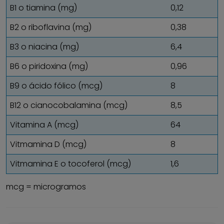
B1 o tiamina (mg)
0,12
B2 o riboflavina (mg)
0,38
B3 o niacina (mg)
6,4
B6 o piridoxina (mg)
0,96
B9 o ácido fólico (mcg)
8
B12 o cianocobalamina (mcg)
8,5
Vitamina A (mcg)
64
Vitmamina D (mcg)
8
Vitmamina E o tocoferol (mcg)
1,6
mcg = microgramos